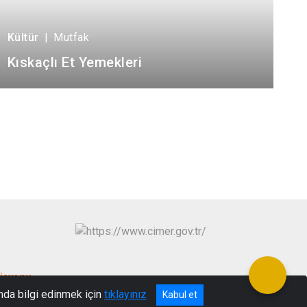
Kültür
|
Mutfak
Kıskaçlı Et Yemekleri
isyonu
nda bilgi edinmek için
tıklayınız
Kabul et