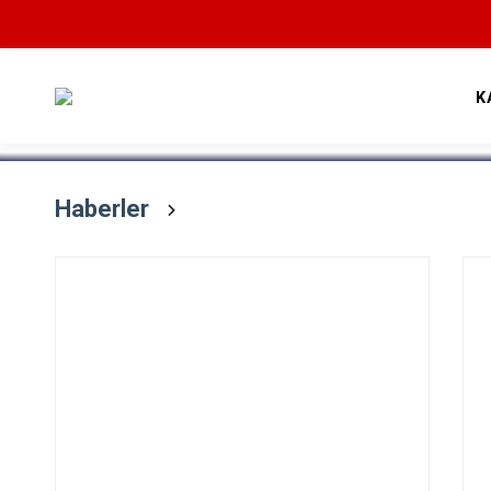
Devamını Oku
K
Haberler