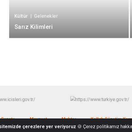
Kültür
|
Gelenekler
Sarız Kilimleri
 Gazete
Mevzuat
Muhtar
Kolluk Gözetim Kom
 sitemizde çerezlere yer veriyoruz
🍪 Çerez politikamız hakkı