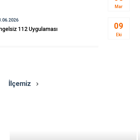
İncesu
Mar
Kocasinan
3.06.2026
25.05.2026
09
Melikgazi
ngelsiz 112 Uygulaması
Türkiye'nin
Eki
Kalmayaca
İlçemiz