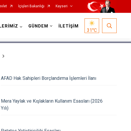
evlet
İçişleri Bakanlığı
Kayseri
1
/
5
LERİMİZ
GÜNDEM
İLETİŞİM
31
°C
AFAD Hak Sahipleri Borçlandırma İşlemleri İlanı
Özvatan
Pınarbaşı
Mera Yaylak ve Kışlakların Kullanım Esasları (2026
Sarıoğlan
Yılı)
Sarız
Talas
Patates Yetiştiriciliği Esasları