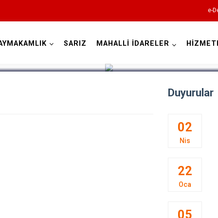
e-D
AYMAKAMLIK
SARIZ
MAHALLİ İDARELER
HİZMET
Kayseri
Duyurular
02
Nis
Akkışla
Bünyan
22
Develi
Oca
Felahiye
Hacılar
05